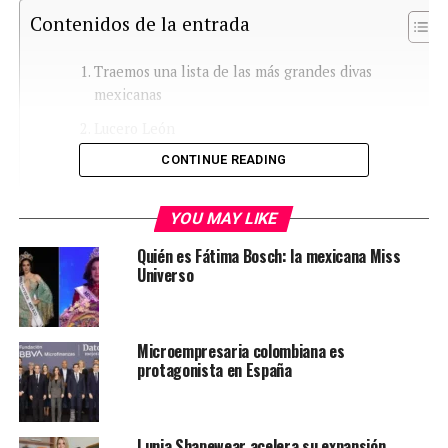
Contenidos de la entrada
Traemos una lista de las más grandes divas
mexicanas
Lucero León
CONTINUE READING
María Felix
Verónica Castro
YOU MAY LIKE
Yuri
Quién es Fátima Bosch: la mexicana Miss
Paulina Rubio
Universo
Thalía
Microempresaria colombiana es
Traemos una lista de las más
protagonista en España
grandes divas mexicanas
Lunia Shapewear acelera su expansión