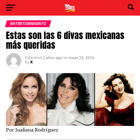
ENTRETENIMIENTO
Estas son las 6 divas mexicanas
más queridas
Published
2 años ago
on
mayo 24, 2024
By
K
Por Jualiana Rodríguez