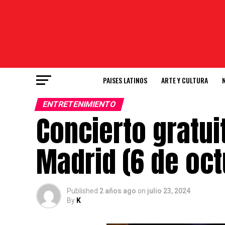
PAISES LATINOS
ARTE Y CULTURA
ENTRETENIMIENTO
Concierto gratui
Madrid (6 de oct
Published
2 años ago
on
julio 23, 2024
By
K