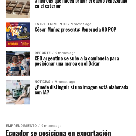
3 marcas que hacen brillar el cacao venezolano
en el exterior
ENTRETENIMIENTO
9 meses ago
César Muñoz presenta: Venezuela 80 POP
DEPORTE
9 meses ago
CEO argentino se sube a la camioneta para
posicionar una marca en el Dakar
NOTICIAS
9 meses ago
¿Puede distinguir si una imagen está elaborada
con IA?
EMPRENDIMIENTO
9 meses ago
Ecuador se posiciona en exportación