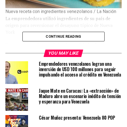
Nueva receta con ingredientes venezolanos / La Nación
La emprendedora utilizó ingredientes de su país de
origen para reversionar el desayuno típico de Nueva
York
CONTINUE READING
Una receta que fusiona la tradicional de los Eggs
Benedict con ingredientes venezolanos se volvió furor
YOU MAY LIKE
en las redes sociales por su originalidad. Su creadora,
Emprendedores venezolanos logran una
una migrante oriunda de Venezuela que posee un
inversión de USD 100 millones para seguir
emprendimiento gastronómico en España, aseguró que
impulsando el acceso al crédito en Venezuela
generó un encuentro culinario entre París y Caracas en
este plato tan típico en Nueva York.
Jaque Mate en Caracas: La «extracción» de
Maduro abre un escenario inédito de tensión
Contenidos de la entrada
y esperanza para Venezuela
Cómo es la receta de Eggs Benedict con
César Muñoz presenta: Venezuela 80 POP
ingredientes venezolanos