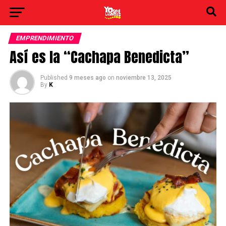
EMPRENDIMIENTO
Así es la “Cachapa Benedicta”
Published
9 meses ago
on
noviembre 13, 2025
By
K