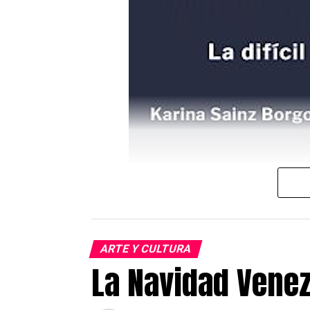
ARTE Y CULTURA
Cartel del evento que se realizará en 
La Navidad Venez
El próximo 2 de diciembre a las 1
central del Instituto Cervantes s
(Editorial Pre textos). Esta activ