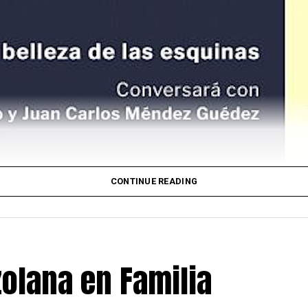
CONTINUE READING
el Instituto Cervantes
olana en Familia
9 y 30, Leonardo Padrón presentará en la sede
u nuevo libro:
La difícil belleza de las esquinas
idad se realizará dentro del programa: “Biblioteca al