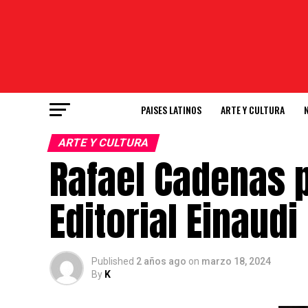
PAISES LATINOS
ARTE Y CULTURA
ARTE Y CULTURA
Rafael Cadenas p
Editorial Einaudi
Published
2 años ago
on
marzo 18, 2024
By
K