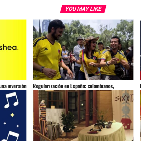
YOU MAY LIKE
na inversión
Regularización en España: colombianos,
ulsando el
marroquíes y venezolanos lideran las solicitudes
presentadas