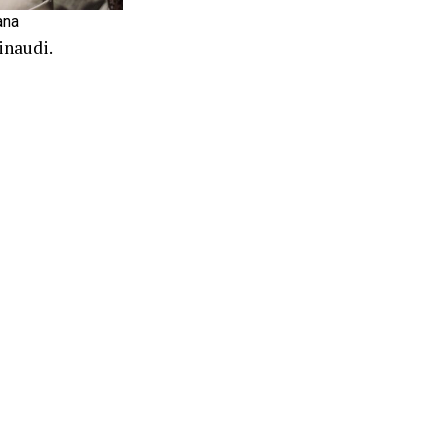
ana
inaudi.