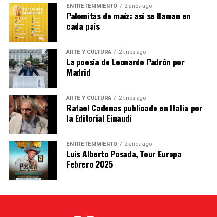
ENTRETENIMIENTO
2 años ago
escritura y la manera de entender la
Palomitas de maíz: así se llaman en
poesía que signa el trabajo del autor caraqueño.
cada país
Las entradas están agotadas.
ARTE Y CULTURA
2 años ago
La poesía de Leonardo Padrón por
Se puede seguir en :
Madrid
Presentación del libro «La difícil belleza de las
esquinas», de Leonardo Padrón
ARTE Y CULTURA
2 años ago
Rafael Cadenas publicado en Italia por
la Editorial Einaudi
Emisión en directo | Instituto Cervantes
Nota
ENTRETENIMIENTO
2 años ago
Luis Alberto Posada, Tour Europa
Febrero 2025
Post Views:
1.179