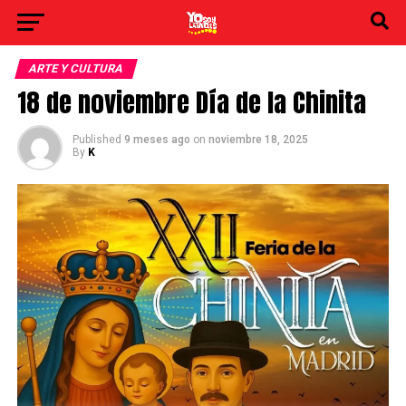
ARTE Y CULTURA
18 de noviembre Día de la Chinita
Published
9 meses ago
on
noviembre 18, 2025
By
K