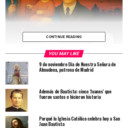
CONTINUE READING
YOU MAY LIKE
9 de noviembre Día de Nuestra Señora de
Almudena, patrona de Madrid
Feria de La Chinita en España
Tomás Leonett
Además de Bautista: cinco ‘Juanes’ que
fueron santos e hicieron historia
Se cumplen 316 años de la llegada de la Chinita por el
lago
Porqué la Iglesia Católica celebra hoy a San
La historia relata que la mujer llevó la tabla a su hogar,
Juan Bautista
sin imaginar que allí presenciaría un prodigio. Luces,