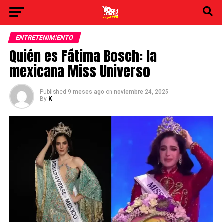
ENTRETENIMIENTO
Quién es Fátima Bosch: la
mexicana Miss Universo
Published
9 meses ago
on
noviembre 24, 2025
By
K