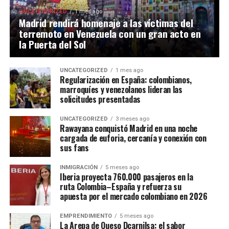
UNCATEGORIZED
1 mes ago
Madrid rendirá homenaje a las víctimas del
terremoto en Venezuela con un gran acto en
la Puerta del Sol
UNCATEGORIZED
1 mes ago
Regularización en España: colombianos,
marroquíes y venezolanos lideran las
solicitudes presentadas
UNCATEGORIZED
3 meses ago
Rawayana conquistó Madrid en una noche
cargada de euforia, cercanía y conexión con
sus fans
INMIGRACIÓN
5 meses ago
Iberia proyecta 760.000 pasajeros en la
ruta Colombia–España y refuerza su
apuesta por el mercado colombiano en 2026
EMPRENDIMIENTO
5 meses ago
La Arepa de Queso Dcarnilsa: el sabor