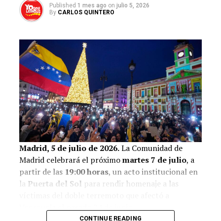
Published
1 mes ago
on
julio 5, 2026
    background-color: var(--crema);

By
CARLOS QUINTERO
    color: var(--cafe);

    font-family: 'DM Sans', sans-serif;

    overflow-x: hidden;

  }

  /* HEADER */

  .site-header {

    background: var(--cafe);

    text-align: center;

    padding: 14px 20px;

    letter-spacing: 4px;

Madrid, 5 de julio de 2026.
La Comunidad de
    font-size: 12px;

Madrid celebrará el próximo
martes 7 de julio
, a
    color: var(--amarillo);

partir de las
19:00 horas
, un acto institucional en
    font-weight: 500;

la
Puerta del Sol
para rendir homenaje a las
    text-transform: uppercase;

víctimas del doble terremoto que afectó a
  }

Venezuela el pasado 24 de junio.
CONTINUE READING
  /* HERO */
