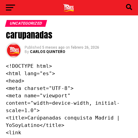
UNCATEGORIZED
carupanadas
Published
5 meses ago
on
febrero 26, 2026
By
CARLOS QUINTERO
<!DOCTYPE html>

<html lang="es">

<head>

<meta charset="UTF-8">

<meta name="viewport" 
content="width=device-width, initial-
scale=1.0">

<title>Carúpanadas conquista Madrid | 
YoSoyLatino</title>

<link 