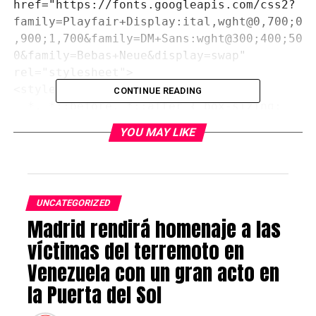
href="https://fonts.googleapis.com/css2?
family=Playfair+Display:ital,wght@0,700;0
,900;1,700&family=DM+Sans:wght@300;400;50
0&family=Bebas+Neue&display=swap" 
rel="stylesheet">

<style>

CONTINUE READING
  *, *::before, *::after { box-sizing: 
border-box; margin: 0; padding: 0; }

YOU MAY LIKE
  :root {

    --rojo: #D62828;

    --amarillo: #F7B731;

UNCATEGORIZED
    --azul: #003DA5;

Madrid rendirá homenaje a las
    --crema: #FDF6EC;

    --cafe: #3E1F00;

víctimas del terremoto en
    --naranja: #E8521A;

Venezuela con un gran acto en
  }

la Puerta del Sol
  body {
