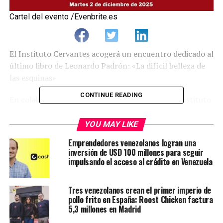
Cartel del evento /Evenbrite.es
El Instituto Cervantes acogerá un encuentro dedicado al
último libro de Leonardo Padrón: «La difícil belleza de
las esquinas»
CONTINUE READING
En colaboración con la editorial Pre-Textos, el Instituto
Cervantes presentará un encuentro con el autor
venezolano Leonardo Padrón en torno a su poemario
La
YOU MAY LIKE
difícil belleza de las esquinas.
Conversarán con él Karina
Emprendedores venezolanos logran una
Sainz Borgo y Juan Carlos Méndez Guédez, que
inversión de USD 100 millones para seguir
compartirán sus propios recuerdos y experiencias
impulsando el acceso al crédito en Venezuela
literarias.
Tres venezolanos crean el primer imperio de
Le puede interesar:
La poesía de Leonardo Padrón
pollo frito en España: Roost Chicken factura
por Madrid
5,3 millones en Madrid