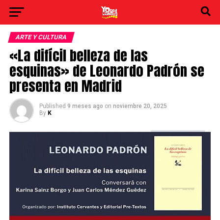
ARTE Y CULTURA
«La difícil belleza de las
esquinas» de Leonardo Padrón se
presenta en Madrid
Published
9 meses ago
on
noviembre 20, 2025
By
K