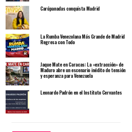
La difícil belleza de las esquinas
constituye no solo una
Carúpanadas conquista Madrid
antología, sino también un mapa de las búsquedas que
han definido la trayectoria poética de Leonardo Padrón.
En ella se cifra una certeza: la poesía no es un refugio,
sino un territorio donde el mundo se dice con la mayor
La Rumba Venezolana Más Grande de Madrid
intensidad posible. [Fuente de la sinopsis: editorial Pre-
Regresa con Todo
Textos]
Reservar asistencia en
Evenbrite.es
Jaque Mate en Caracas: La «extracción» de
Maduro abre un escenario inédito de tensión
Instituto Cervantes de Madrid
y esperanza para Venezuela
C/ Barquillo, nº 4
Leonardo Padrón en el Instituto Cervantes
2 de diciembre
19 h
Evenbrite.es