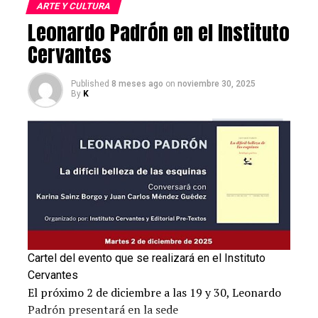
ARTE Y CULTURA
Post Views:
1.026
Leonardo Padrón en el Instituto
RELATED TOPICS:
AUTORES HISPANOAMERICANOS
ESCRITORES LATINOAMERICANOS
Cervantes
LA DIFÍCIL BELLEZA DE LAS ESQUINAS
LEONARDO PADRÓN
LITERATURA ES ESPAÑOL
POESÍA
PRESENTACIONES DE LIBROS EN MADRID
Published
8 meses ago
on
noviembre 30, 2025
VENEZOLANOS EN MADRID
By
K
UP NEXT
Microempresaria colombiana es protagonista en España
DON'T MISS
Latinos con pisos de lujo en Madrid buscan segunda
residencia en zonas costeras
Cartel del evento que se realizará en el Instituto
Cervantes
El próximo 2 de diciembre a las 19 y 30, Leonardo
Padrón presentará en la sede