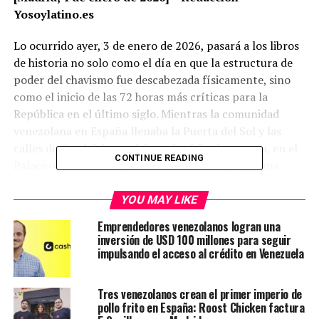
Yosoylatino.es
Lo ocurrido ayer, 3 de enero de 2026, pasará a los libros
de historia no solo como el día en que la estructura de
poder del chavismo fue descabezada físicamente, sino
como el inicio de las 72 horas más críticas para la
República en el último siglo. Mientras la comunidad
venezolana en España llenaba la Puerta del Sol y las
calles de Guadalajara celebrando el fin de una era, en el
CONTINUE READING
Palacio de Miraflores y en los cuarteles se juega una
partida de ajedrez de alto riesgo.
YOU MAY LIKE
A continuación, presentamos las
5 claves
Emprendedores venezolanos logran una
fundamentales
para entender el terremoto político de
inversión de USD 100 millones para seguir
ayer y qué esperar hoy:
impulsando el acceso al crédito en Venezuela
1. La Operación «Quirúrgica» y el Factor Sorpresa
Tres venezolanos crean el primer imperio de
pollo frito en España: Roost Chicken factura
Lo que comenzó como reportes confusos de explosiones