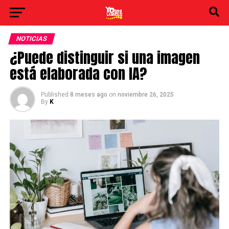
NOTICIAS
¿Puede distinguir si una imagen
está elaborada con IA?
Published
8 meses ago
on
noviembre 26, 2025
By
K