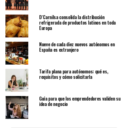
tecnológico y emprendedor de Europa, que reunió a más
de 3.000 startups y delegaciones provenientes de 110
D´Carnilsa consolida la distribución
países.
refrigerada de productos latinos en toda
Europa
Le puede interesar:
Las 10 ‘startups’ colombianas con
mayor proyección de crecimiento e innovación – Yo
Nueve de cada diez nuevos autónomos en
Soy Latino
España es extranjero
Según explicó la secretaria de Desarrollo Económico de
Medellín, María Fernanda Galeano Rojo, el objetivo de
Tarifa plana para autónomos: qué es,
esta misión es “fortalecer las capacidades de
requisitos y cómo solicitarla
internacionalización de las empresas seleccionadas
mediante reuniones con aliados estratégicos e
intercambio de buenas prácticas con actores del
Guía para que los emprendedores validen su
ecosistema global”. De acuerdo con la funcionaria, esta
idea de negocio
experiencia permitirá ampliar la visión de mercado de
los empresarios, potenciar sus procesos de crecimiento
y posicionar a Medellín como una ciudad referente en
innovación, ciencia, tecnología y emprendimiento