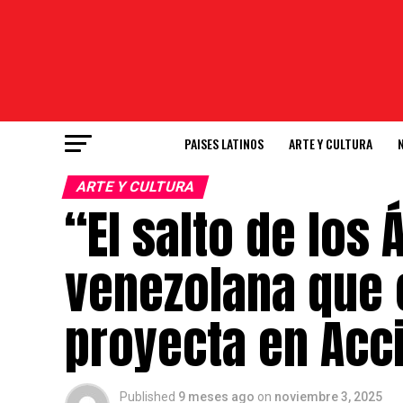
PAISES LATINOS
ARTE Y CULTURA
ARTE Y CULTURA
“El salto de los
venezolana que c
proyecta en Acc
Published
9 meses ago
on
noviembre 3, 2025