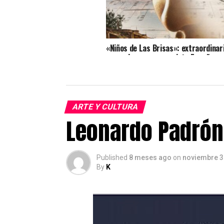
«Niños de Las Brisas»: extraordinari
venezolana que conquista España
ARTE Y CULTURA
Leonardo Padrón 
Published
8 meses ago
on
noviembre 3
By
K