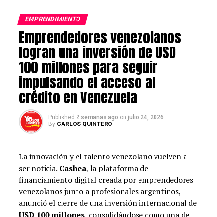
1 de marzo y en apenas tres meses ha logrado
posicionarse rápidamente entre los mejor valorados de
EMPRENDIMIENTO
la región.
Emprendedores venezolanos
logran una inversión de USD
El primero de la lista de dirigentes que logra tener
razonablemente contento a su pueblo lo encabeza, sin
100 millones para seguir
discusión, Daniel Noboa. El reelecto presidente de
impulsando el acceso al
Ecuador venció en la segunda vuelta a la correista Luisa
crédito en Venezuela
González que sigue sin reconocer su derrota. Mal
perdedora le costará encajar que su adversario encabece
Published
2 semanas ago
on
julio 24, 2026
el ranking de aprobación ciudadana en Sudamérica con
By
CARLOS QUINTERO
un 52,1 % de imagen positiva, según un informe de la
consultora argentina CB Opinión Pública. Le sigue en
orden preferencias Javier Milei, con un 49 %, y Yamandú
La innovación y el talento venezolano vuelven a
Orsi, con un 48,8 %.
ser noticia.
Cashea
, la plataforma de
financiamiento digital creada por emprendedores
venezolanos junto a profesionales argentinos,
Contenidos de la entrada
anunció el cierre de una inversión internacional de
USD 100 millones
, consolidándose como una de