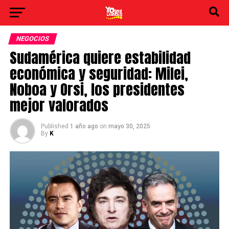
NEGOCIOS
Sudamérica quiere estabilidad
económica y seguridad: Milei,
Noboa y Orsi, los presidentes
mejor valorados
Published
1 año ago
on
mayo 30, 2025
By
K