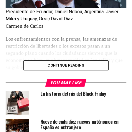
Presidente de Ecuador, Daniel Noboa, Argentina, Javier
Milei y Uruguay, Orsi /David Díaz
Carmen de Carlos
Los enfrentamientos con la prensa, las amenazas de
restricción de libertades o los excesos pasan a un
segundo plano cuando los ciudadanos sienten que la
economía va bien, que hay seguridad en las calles y que
CONTINUE READING
su gobierno les garantiza un futuro.
Si estuvieran en campaña o hubiera unas elecciones en
YOU MAY LIKE
puertas, todos sabrían lo que de verdad le importa a la
La historia detrás del Black Friday
gente. En los diez países de Sudamérica donde el
español es la lengua oficial, lo tienen bastante claro:
economía y seguridad. Los gobernantes que saben dar
respuesta a estas dos preocupaciones son los mejor
Nueve de cada diez nuevos autónomos en
valorados.
España es extranjero