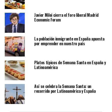
Le puede interesar:
Noboa inauguró la Cumbre
Iberoamericana junto al Rey Felipe VI – Yo Soy
Javier Milei cierra el foro liberal Madrid
Latino
Economic Forum
Los enfrentamientos con los medios de comunicación,
las amenazas de restricción de libertades, los excesos o
la corrupción pasan a a un segundo plano en la
La población inmigrante en España apuesta
por emprender en nuestro país
población cuando los ciudadanos sienten que la
economía va bien, que hay seguridad en las calles y que
su gobierno les garantiza una futuro, al menos
inmediato, sostenible.
Platos típicos de Semana Santa en España y
Latinoamérica
Los presidentes de Sudamérica que mejor responden a
estas demandas son el de Ecuador, Daniel Noboa y el
argentino, Javier Milei. En un tercer plano se encuentra
Así se celebra la Semana Santa: un
recorrido por Latinoamérica y España
Yamandú Orsí, sucesor de Luis Lacalle Pou en Uruguay,
un país históricamente sin sobresaltos, tanto si
gobierna la izquierda del Frente Amplio como si lo
hacen liberales o conservadores. Orsí asumió el poder el