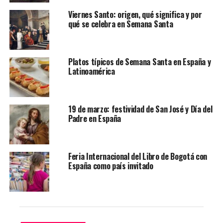
celebración en seis destinos donde las tradiciones
cobran vida cada año.
Viernes Santo: origen, qué significa y por
qué se celebra en Semana Santa
Contenidos de la entrada
Platos típicos de Semana Santa en España y
¿Qué es la Semana Santa?
Latinoamérica
México: devoción y sincretismo
España: de la teatralidad andaluza a la tradición
19 de marzo: festividad de San José y Día del
marinera
Padre en España
Guatemala: alfombras efímeras de sorprendente
belleza
Argentina: fervor en el norte andino
Feria Internacional del Libro de Bogotá con
España como país invitado
Perú: misticismo andino en Ayacucho
Colombia: Popayán, ciudad de tradición y música