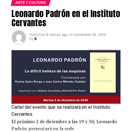
delegación de escritores, poetas, divulgadores, editores
ARTE Y CULTURA
y pensadores bajo el lema “Una cultura para la paz”.
Leonardo Padrón en el Instituto
Cervantes
Prensa Latina
Post Views:
614
Published
8 meses ago
on
noviembre 30, 2025
By
K
RELATED TOPICS:
AUTORES LATINOAMERICANOS
COLOMBIA
ESCRITORES HISPANOAMERICANOS
ESPAÑA
FERIA INTERNACIONAL DEL LIBROS DE BOGOTÁ
FILBO
LITERATURA EN ESPAÑOL
UNA CULTURA PARA LA PAZ
UP NEXT
La venezolana Isabella Sterzewski: innovación y
liderazgo en la era digital
DON'T MISS
Inspiring Girls: emprendedoras que impulsan a las niñas
a emprender
Cartel del evento que se realizará en el Instituto
Cervantes
El próximo 2 de diciembre a las 19 y 30, Leonardo
Padrón presentará en la sede