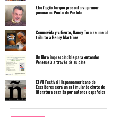
Eloi Yagüe Jarque presenta su primer
Le puede interesar:
Venezuela, literatura y libertad – Yo
poemario: Punto de Partida
Soy Latino
El vicepresidente de Planeación y Asuntos Corporativos
de Corferias, Mario Cajiao, expresó que la feria es un
Conmovida y valiente, Nancy Toro se une al
tributo a Henry Martínez
espacio donde convergen todas las miradas del mundo
editorial y es el punto de encuentro estratégico para la
industria regional.
Un libro imprescindible para entender
Venezuela a través de su cine
“Nuestro compromiso es seguir fortaleciendo una
programación diversa, con espacios incluyentes y
accesibles, en la que se escuchen autores emergentes,
escritores consagrados y pensadores que contribuyen a
El VII Festival Hispanoamericano de
Escritores será un estimulante chute de
la conversación internacional desde la literatura, la
literatura escrita por autores españoles
cultura y el arte”, afirmó.
La edición número 37 de Filbo reconocerá a España
como país invitado de honor que asistirá con una