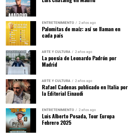
acompañado por los escritores Karina Sáinz Borgo
y Juan Carlos Méndez Guédez,
quienes indagarán sobre los mecanismos de la
ENTRETENIMIENTO
2 años ago
escritura y la manera de entender la
Palomitas de maíz: así se llaman en
poesía que signa el trabajo del autor caraqueño.
cada país
Las entradas están agotadas.
ARTE Y CULTURA
2 años ago
La poesía de Leonardo Padrón por
Se puede seguir en :
Madrid
Presentación del libro «La difícil belleza de las
esquinas», de Leonardo Padrón
ARTE Y CULTURA
2 años ago
Rafael Cadenas publicado en Italia por
la Editorial Einaudi
Emisión en directo | Instituto Cervantes
Nota
ENTRETENIMIENTO
2 años ago
Luis Alberto Posada, Tour Europa
Febrero 2025
Post Views:
1.173