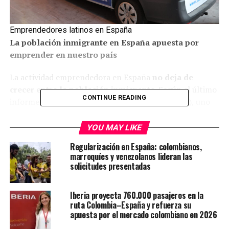
Emprendedores latinos en España
La población inmigrante en España apuesta por
emprender en nuestro país
La actividad emprendedora en España
no deja de
crecer entre la población inmigrante
. Según el último
CONTINUE READING
informe
Global Entrepreneurship Monitor (GEM)
, uno
de cada 7 hombres y una de cada 9 mujeres que han
emigrado al país han decidido emprender su propio
YOU MAY LIKE
negocio, una cifra que duplica porcentualmente la de la
Regularización en España: colombianos,
población española.
marroquíes y venezolanos lideran las
solicitudes presentadas
Esta tendencia de emprender en España
responde a
varios factores
, como una fuerte cultura
Iberia proyecta 760.000 pasajeros en la
emprendedora, el deseo y facilidad de generar
ruta Colombia–España y refuerza su
oportunidades laborales propias, el acceso a formación
apuesta por el mercado colombiano en 2026
en autoempleo o la búsqueda de una mayor calidad de