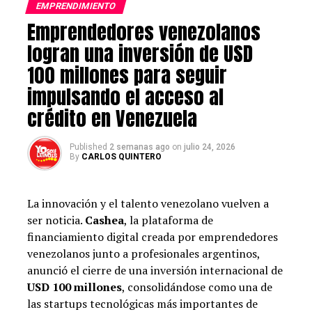
EMPRENDIMIENTO
emprendimiento. En este sentido, La Fundación
Emprendedores venezolanos
Nantik Lum cuenta con el programa de ámbito
nacional Avanza Integra, en el que, a través de
logran una inversión de USD
formación y asesoramiento personalizado, ofrece
100 millones para seguir
las herramientas necesarias para facilitar la
impulsando el acceso al
inserción en el mercado laboral y/o el acceso al
autoempleo de personas migrantes.
crédito en Venezuela
Conocer tendencias y oportunidades
: Hay que
Published
2 semanas ago
on
julio 24, 2026
estar a la orden del día de los sectores en
By
CARLOS QUINTERO
crecimiento y las nuevas demandas del mercado
para identificar nichos y adaptar la propuesta de
valor. Por ejemplo, escuchar al consumidor,
La innovación y el talento venezolano vuelven a
conocer los cambios sociales y tecnológicos, y
ser noticia.
Cashea
, la plataforma de
analizar la competencia son pasos clave para
financiamiento digital creada por emprendedores
afianzar una idea.
venezolanos junto a profesionales argentinos,
anunció el cierre de una inversión internacional de
Plan de negocio
: Diseñar un buen plan que
USD 100 millones
, consolidándose como una de
incluya objetivos a corto y largo plazo, propuesta
las startups tecnológicas más importantes de
de valor, estrategias comerciales, análisis de