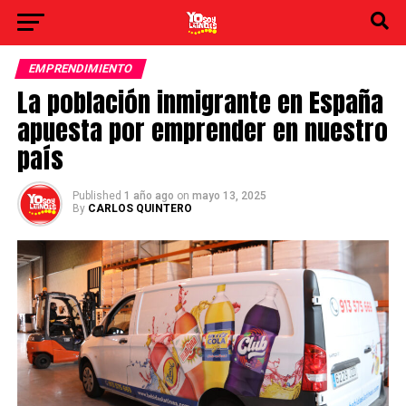
EMPRENDIMIENTO
La población inmigrante en España
apuesta por emprender en nuestro
país
Published
1 año ago
on
mayo 13, 2025
By
CARLOS QUINTERO