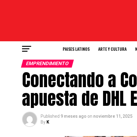
PAISES LATINOS
ARTE Y CULTURA
EMPRENDIMIENTO
Conectando a Co
apuesta de DHL 
Published
9 meses ago
on
noviembre 11, 2025
By
K