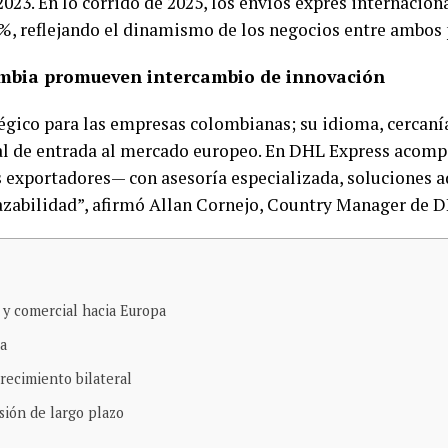
023. En lo corrido de 2025, los envíos exprés internacion
, reflejando el dinamismo de los negocios entre ambos 
mbia promueven intercambio de innovación
gico para las empresas colombianas; su idioma, cercanía
ral de entrada al mercado europeo. En DHL Express aco
exportadores— con asesoría especializada, soluciones ad
azabilidad”, afirmó Allan Cornejo, Country Manager de 
 y comercial hacia Europa
ma
ecimiento bilateral
sión de largo plazo