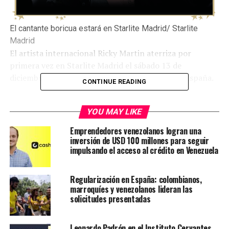
El cantante boricua estará en Starlite Madrid/ Starlite
Madrid
El artista internacional Ricky Martin aterriza por
primera vez en Starlite Madrid el sábado 13 de
diciembre, en lo que será su único concierto en España.
CONTINUE READING
Admirado por millones de personas alrededor del
mundo por su comprensión instintiva del ritmo e
YOU MAY LIKE
interpretación, su voz única y su activismo, Ricky Martin
Emprendedores venezolanos logran una
hará disfrutar al público de los grandes éxitos de su
inversión de USD 100 millones para seguir
admirada trayectoria artística.
impulsando el acceso al crédito en Venezuela
Le puede interesar:
Concierto de Gilberto Santa Rosa
Regularización en España: colombianos,
en Madrid
marroquíes y venezolanos lideran las
solicitudes presentadas
Starlite Madrid
acogerá a este icono de la música,
reconocido con 95 discos de Platino, 40 discos de Oro,
Leonardo Padrón en el Instituto Cervantes