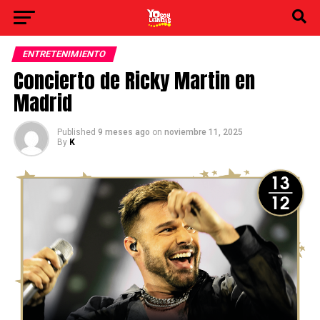
ENTRETENIMIENTO
Concierto de Ricky Martin en
Madrid
Published
9 meses ago
on
noviembre 11, 2025
By
K