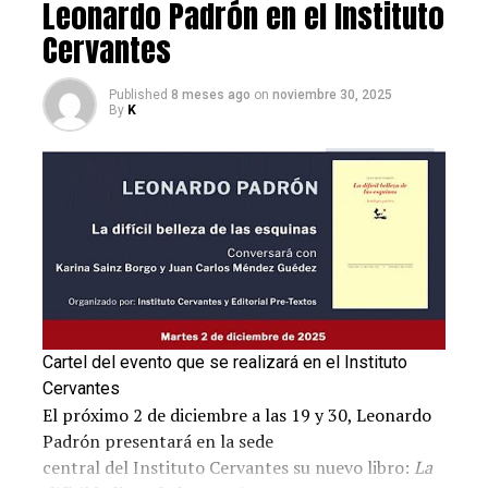
Leonardo Padrón en el Instituto
UP NEXT
Cervantes
Conectando a Colombia con España: la apuesta de DHL
Express
Published
8 meses ago
on
noviembre 30, 2025
DON'T MISS
By
K
Arte entre continentes. Colección ABANCA
Cartel del evento que se realizará en el Instituto
Cervantes
El próximo 2 de diciembre a las 19 y 30, Leonardo
Padrón presentará en la sede
central del Instituto Cervantes su nuevo libro:
La