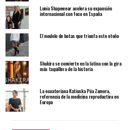
un poderoso mensaje acompañado de su más reciente
Lunia Shapewear acelera su expansión
logro: la portada de la revista Latin Magazine en su
internacional con foco en España
edición de junio.
Le puede interesar:
Miss Guatemala anuncia su
El modelo de botas que triunfa este otoño
embarazo – Yo Soy Latino
“Gracias Latin Magazine por este honor. Ser una mujer
latina es sinónimo de fuerza, belleza, y pasión… ¡Y
seguimos rompiendo barreras!”, escribió la boricua,
Shakira se convierte en la latina con la gira
más taquillera de la historia
dejando claro que continúa firme y activa en su camino,
más allá de cualquier controversia.
La ecuatoriana Katiuska Púa Zamora,
referencia de la medicina reproductiva en
Europa