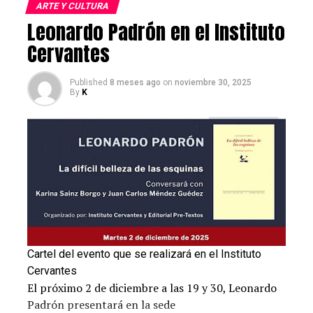
ARTE Y CULTURA
Leonardo Padrón en el Instituto
Cervantes
Published
8 meses ago
on
noviembre 30, 2025
By
K
¿Por qué Rivera abandonó el
programa?
Según trascendió, la decisión de Rivera estuvo motivada
por su inconformidad con el jurado del programa, un
desacuerdo que la llevó a apartarse del proyecto,
aunque sin dejar de enfocarse en sus propios objetivos
profesionales.
Cartel del evento que se realizará en el Instituto
Dicha situación también ha sido comentada en redes
Cervantes
sociales, internautas afirman que los jurados no tienen
El próximo 2 de diciembre a las 19 y 30, Leonardo
la pertinencia necesaria para evaluar a las misses y que,
Padrón presentará en la sede
en ocasiones, expresas opiniones que no están alineadas