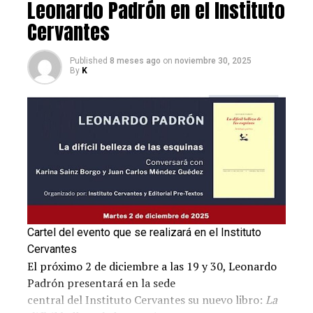
Leonardo Padrón en el Instituto
Guadalupe, madre de la humanidad
Cervantes
04 de julio | 19:00h​
Published
8 meses ago
on
noviembre 30, 2025
Virgen de Guadalupe
By
K
05 de julio | 19:00h
Casa de México
Post Views:
447
RELATED TOPICS:
CASA DE MÉXICO EN MADRID
CICLO DE CINE
LATINOS EN EUROPA
MEXICANOS EN ESPAÑA
RELIGIÓN CATÓLICA
VIRGEN DE GUADALUPE
Cartel del evento que se realizará en el Instituto
UP NEXT
Las palabras de la venezolana Edmaly Gaucó: alcanzar
Cervantes
un continente libre de socialismo
El próximo 2 de diciembre a las 19 y 30, Leonardo
Padrón presentará en la sede
DON'T MISS
Emprendedores peruanos desarrollarán proyectos
central del Instituto Cervantes su nuevo libro:
La
innovadores en España