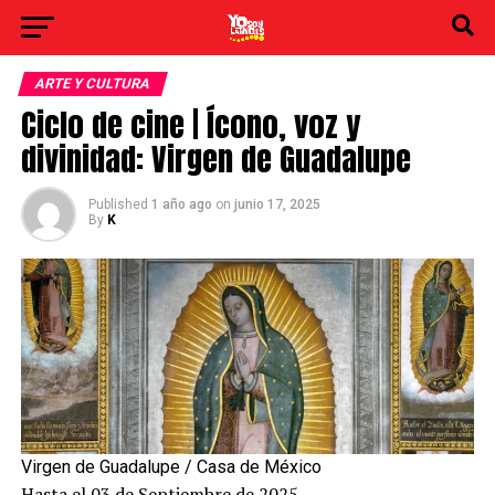
ARTE Y CULTURA
Ciclo de cine | Ícono, voz y
divinidad​: Virgen de Guadalupe
Published
1 año ago
on
junio 17, 2025
By
K
Virgen de Guadalupe / Casa de México
Hasta el 03 de Septiembre de 2025