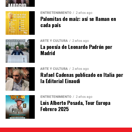
y Juan Carlos Méndez Guédez,
quienes indagarán sobre los mecanismos de la
ENTRETENIMIENTO
2 años ago
escritura y la manera de entender la
Palomitas de maíz: así se llaman en
poesía que signa el trabajo del autor caraqueño.
cada país
Las entradas están agotadas.
ARTE Y CULTURA
2 años ago
La poesía de Leonardo Padrón por
Se puede seguir en :
Madrid
Presentación del libro «La difícil belleza de las
esquinas», de Leonardo Padrón
ARTE Y CULTURA
2 años ago
Rafael Cadenas publicado en Italia por
la Editorial Einaudi
Emisión en directo | Instituto Cervantes
Nota
ENTRETENIMIENTO
2 años ago
Luis Alberto Posada, Tour Europa
Febrero 2025
Post Views:
1.187