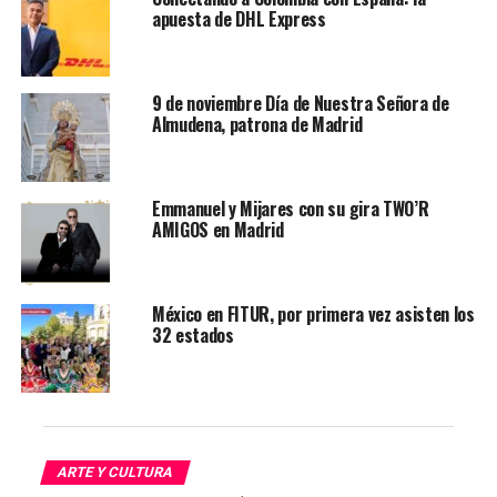
apuesta de DHL Express
El pueblo mexicano que camina
20 de junio | 19:00​h
20 de agosto| 12:00​h
9 de noviembre Día de Nuestra Señora de
Almudena, patrona de Madrid
Tepeyac
09 de julio | 12:00​h
​​La virgen que forjó una patria
Emmanuel y Mijares con su gira TWO’R
AMIGOS en Madrid
23 de julio | 12:00​h
Le puede interesar:
Cardenal Baltazar Porras celebra
canonización de José Gregorio Hernández
México en FITUR, por primera vez asisten los
32 estados
Nuevo mundo
06 de agosto | 12:00​h
Tonantzin Guadalupe: Creación de una nación​
03 de julio | 19:00​h
ARTE Y CULTURA
03 de septiembre | 12:00​h​