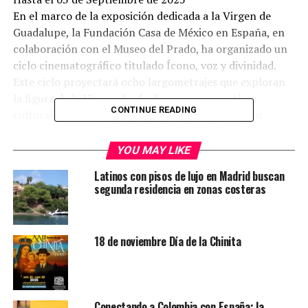
En el marco de la exposición dedicada a la Virgen de
Guadalupe, la Fundación Casa de México en España, en
colaboración con el Museo del Prado, ha organizado un
ciclo cinematográfico titulado Ícono, voz y divinidad.
Este ciclo proyectará ocho largometrajes que exploran
la figura de la Virgen desde diversas perspectivas
CONTINUE READING
culturales, históricas y espirituales, destacando su
relevancia como símbolo de identidad y fe en el mundo
hispanoamericano. La iniciativa forma parte de un
YOU MAY LIKE
ambicioso programa que incluye exposiciones,
Latinos con pisos de lujo en Madrid buscan
conferencias y talleres, y busca ofrecer al público
segunda residencia en zonas costeras
europeo una mirada profunda y enriquecedora sobre
una de las devociones más arraigadas de América Latina.
18 de noviembre Día de la Chinita
Programa:
El milagro
21 de junio | 19:00​h
Conectando a Colombia con España: la