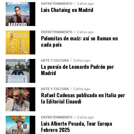
ENTRETENIMIENTO
2 años ago
momento en que estará
Luis Chataing en Madrid
acompañado por los escritores Karina Sáinz Borgo
y Juan Carlos Méndez Guédez,
quienes indagarán sobre los mecanismos de la
ENTRETENIMIENTO
2 años ago
escritura y la manera de entender la
Palomitas de maíz: así se llaman en
poesía que signa el trabajo del autor caraqueño.
cada país
Las entradas están agotadas.
ARTE Y CULTURA
2 años ago
La poesía de Leonardo Padrón por
Se puede seguir en :
Madrid
Presentación del libro «La difícil belleza de las
esquinas», de Leonardo Padrón
ARTE Y CULTURA
2 años ago
Rafael Cadenas publicado en Italia por
la Editorial Einaudi
Emisión en directo | Instituto Cervantes
Nota
ENTRETENIMIENTO
2 años ago
Luis Alberto Posada, Tour Europa
Febrero 2025
Post Views:
1.179