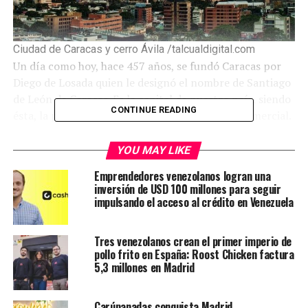
Ciudad de Caracas y cerro Ávila /talcualdigital.com
Un día como hoy, hace 457 años, se fundó Caracas por
Diego de Losada quien le designó el nombre de Santiago
de León de Caracas. Es la capital de nuestro país, siendo
CONTINUE READING
ésta, la principal ciudad financiera, política y comercial.
Le puede interesar:
526 años de la fundación de Santo
YOU MAY LIKE
Domingo
Emprendedores venezolanos logran una
inversión de USD 100 millones para seguir
La historia de nuestra ciudad capital se remonta a más
impulsando el acceso al crédito en Venezuela
de 400 años atrás, cuando las comunidades indígenas
ocupaban gran parte del valle. En el año 1562, el
Tres venezolanos crean el primer imperio de
explorador español Francisco Fajardo llegó con la
pollo frito en España: Roost Chicken factura
ambición de crear una plantación aquí, después de
5,3 millones en Madrid
establecer una serie de asentamientos a lo largo de la
costa norte.
Carúpanadas conquista Madrid