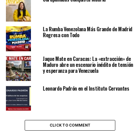
El asentamiento inicial de Fajardo fue pronto destruido
por los nativos de la región, pero sería la última
rebelión de los nativos. En julio de 1567, los cimientos de
Caracas, entonces llamada Santiago de León de Caracas,
La Rumba Venezolana Más Grande de Madrid
Regresa con Todo
fueron puestos por el poderoso conquistador español
Diego de Losada.
Jaque Mate en Caracas: La «extracción» de
Contenidos de la entrada
Maduro abre un escenario inédito de tensión
y esperanza para Venezuela
Poema a Caracas
Caracas 455: memorias de una ciudad perdida
Leonardo Padrón en el Instituto Cervantes
Poema a Caracas
De pronto, al descender de una hondonada,
CLICK TO COMMENT
“¡Caracas, allí está!” dice el auriga,
y súbito el espíritu despierta