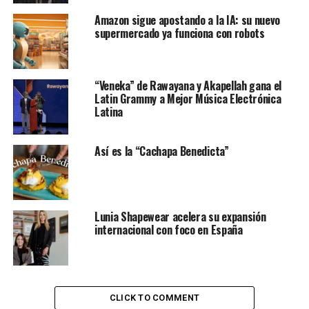
medios, entretenimiento y bienes inmobiliarios, posee
Amazon sigue apostando a la IA: su nuevo
una sólida formación académica.
supermercado ya funciona con robots
Le puede interesar:
Las 75 mujeres latinas a seguir en
2024 (I)
“Veneka” de Rawayana y Akapellah gana el
Latin Grammy a Mejor Música Electrónica
Es licenciada en periodismo por la Universidad de
Latina
Columbia y cuenta con un máster en la misma disciplina
por la Universidad de Nueva York. Además, ha
completado sus estudios en el prestigioso programa de
Así es la “Cachapa Benedicta”
desarrollo de liderazgo de la Escuela de Negocios de
Harvard.
Lunia Shapewear acelera su expansión
Contenidos de la entrada
internacional con foco en España
Trayectoria de Adriana Cisneros
Importancia de esta incorporación
CLICK TO COMMENT