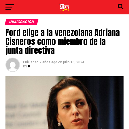
INMIGRACIÓN
Ford elige a la venezolana Adriana
Cisneros como miembro de la
junta directiva
Published
2 años ago
on
julio 15, 2024
By
K