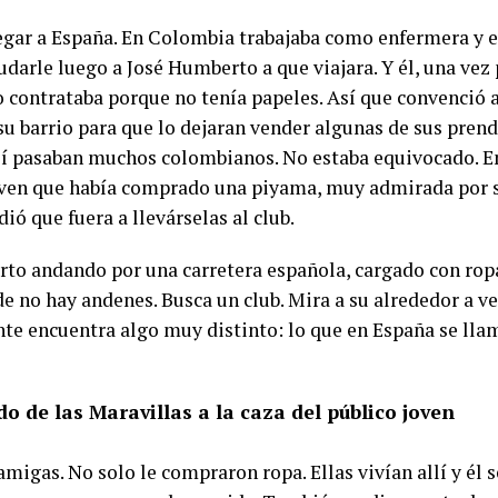
legar a España. En Colombia trabajaba como enfermera y 
darle luego a José Humberto a que viajara. Y él, una vez 
o contrataba porque no tenía papeles. Así que convenció a
u barrio para que lo dejaran vender algunas de sus prenda
llí pasaban muchos colombianos. No estaba equivocado. E
joven que había comprado una piyama, muy admirada por 
dió que fuera a llevárselas al club.
to andando por una carretera española, cargado con ropa
e no hay andenes. Busca un club. Mira a su alrededor a ve
nte encuentra algo muy distinto: lo que en España se llam
o de las Maravillas a la caza del público joven
amigas. No solo le compraron ropa. Ellas vivían allí y él 