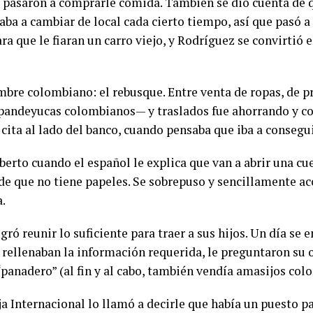
 pasaron a comprarle comida. También se dio cuenta de q
aba a cambiar de local cada cierto tiempo, así que pasó a 
a que le fiaran un carro viejo, y Rodríguez se convirtió e
bre colombiano: el rebusque. Entre venta de ropas, de p
andeyucas colombianos— y traslados fue ahorrando y con
cita al lado del banco, cuando pensaba que iba a consegui
erto cuando el español le explica que van a abrir una cue
 de que no tiene papeles. Se sobrepuso y sencillamente 
a.
ró reunir lo suficiente para traer a sus hijos. Un día se 
o rellenaban la información requerida, le preguntaron su 
“panadero” (al fin y al cabo, también vendía amasijos col
a Internacional lo llamó a decirle que había un puesto pa