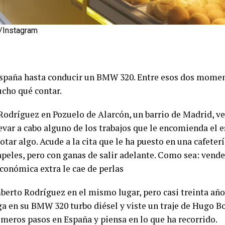
/Instagram
España hasta conducir un BMW 320. Entre esos dos mome
ucho qué contar.
odríguez en Pozuelo de Alarcón, un barrio de Madrid, v
evar a cabo alguno de los trabajos que le encomienda el e
botar algo. Acude a la cita que le ha puesto en una cafeter
peles, pero con ganas de salir adelante. Como sea: vend
conómica extra le cae de perlas
rto Rodríguez en el mismo lugar, pero casi treinta años
ega en su BMW 320 turbo diésel y viste un traje de Hugo Bos
rimeros pasos en España y piensa en lo que ha recorrido.