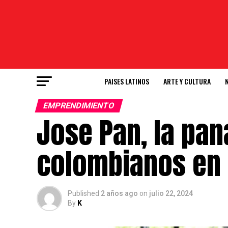
PAISES LATINOS
ARTE Y CULTURA
EMPRENDIMIENTO
Jose Pan, la pan
colombianos en
Published
2 años ago
on
julio 22, 2024
By
K