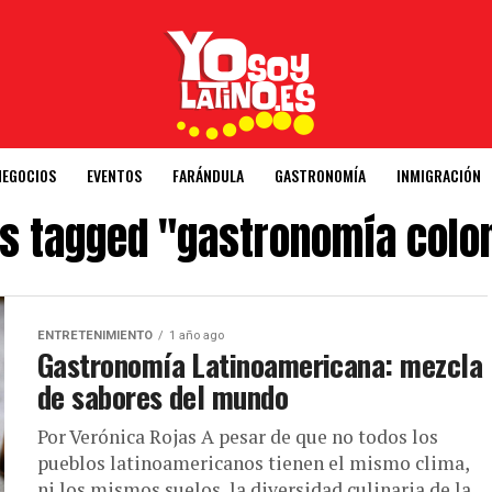
NEGOCIOS
EVENTOS
FARÁNDULA
GASTRONOMÍA
INMIGRACIÓN
ts tagged "gastronomía col
ENTRETENIMIENTO
1 año ago
Gastronomía Latinoamericana: mezcla
de sabores del mundo
Por Verónica Rojas A pesar de que no todos los
pueblos latinoamericanos tienen el mismo clima,
ni los mismos suelos, la diversidad culinaria de la