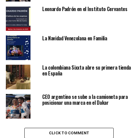
Leonardo Padrón en el Instituto Cervantes
Le puede interesar:
Mándalo Market: productos
latinos para envíos a España y Europa
La preparación, que logró meterse en listado con una
puntuación de 4.2 en una escala de 0.0 a 5.0. donde
La Navidad Venezolana en Familia
también se destacaron platos como la sopa de gallina
india de El Salvador, o la chicken pho, originaria de
Vietnam, refleja la diversidad cultural y gastronómica de
Colombia, exponiendo una despensa que muestra la
La colombiana Sixxta abre su primera tienda
en España
identidad de sus regiones con ingredientes que también
hablan de tejido social.
CEO argentino se sube a la camioneta para
Contenidos de la entrada
posicionar una marca en el Dakar
¿Quiénes más quedaron en el listado?
Un poco de la historia del sancocho
CLICK TO COMMENT