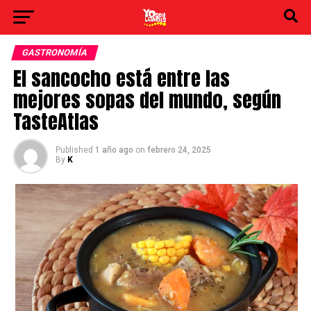
GASTRONOMÍA
El sancocho está entre las
mejores sopas del mundo, según
TasteAtlas
Published
1 año ago
on
febrero 24, 2025
By
K