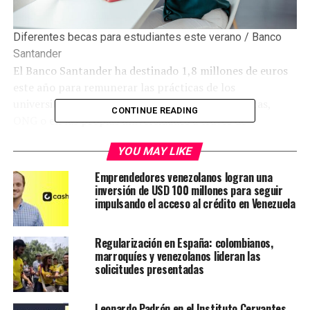
Diferentes becas para estudiantes este verano / Banco
Santander
El Banco Santander ha destinado 1,8 millones de euros
este año para remunerar las prácticas de los
universitarios en Pymes, administraciones públicas,
CONTINUE READING
ONG o en las propias universidades a través de
programas desarrollados con distintos centros
YOU MAY LIKE
académicos
Emprendedores venezolanos logran una
El verano supone para miles de jóvenes su
primera
inversión de USD 100 millones para seguir
toma de contacto con el mundo laboral
. Es el
impulsando el acceso al crédito en Venezuela
momento de las conocidas prácticas, durante las cuales
los estudiantes se convierten en becarios por unos
Regularización en España: colombianos,
meses e inician su carrera profesional.
marroquíes y venezolanos lideran las
solicitudes presentadas
Contenidos de la entrada
Leonardo Padrón en el Instituto Cervantes