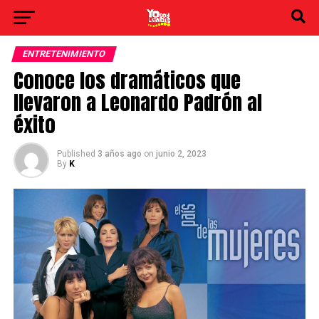
ENTRETENIMIENTO
Conoce los dramáticos que
llevaron a Leonardo Padrón al
éxito
Published
3 años ago
on
junio 2, 2023
By
K