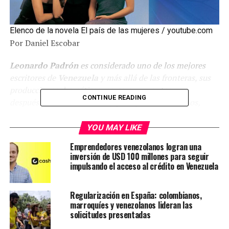
Elenco de la novela El país de las mujeres / youtube.com
Por Daniel Escobar
Leonardo Padrón
es considerado uno de los mejores
escritores de
Venezuela
y más allá de las fronteras, sus
producciones dramáticas marcaron un antes y un
CONTINUE READING
después en los televidentes, que a pesar de los años,
siguen recordando emblemáticas producciones de su
autoría.
YOU MAY LIKE
Emprendedores venezolanos logran una
El país de las mujeres,
es una producción dramática la
inversión de USD 100 millones para seguir
cual escribió
Leonardo
en el año 1998 y que llegó a las
impulsando el acceso al crédito en Venezuela
pantallas de
Venevisión
, con grandes actores y actrices
como
Ana Karina Manco, Víctor Cámara, Caridad
Regularización en España: colombianos,
Canelón, Nohely Arteaga
, entre otras.
marroquíes y venezolanos lideran las
solicitudes presentadas
Leonardo Padrón
escribió una historia, basándose en