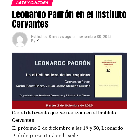
ARTE Y CULTURA
Leonardo Padrón en el Instituto
Cervantes
Published
8 meses ago
on
noviembre 30, 2025
By
K
Rodrigo Blanco Calderón
© Emilio Morales
Voces latinoamericanas
La lista pronostica un segundo “boom” de la
ficción latinoamericana, con escritores que
Cartel del evento que se realizará en el Instituto
representan a
Brasil, Argentina, Perú y
Cervantes
Venezuela.
Nuestros jueces no son los únicos que
El próximo 2 de diciembre a las 19 y 30, Leonardo
quedan impresionados por la calidad de la
Padrón presentará en la sede
escritura proveniente de ese continente. Cuando