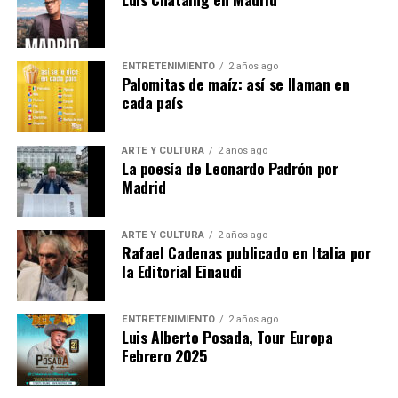
acompañado por los escritores Karina Sáinz Borgo
y Juan Carlos Méndez Guédez,
quienes indagarán sobre los mecanismos de la
ENTRETENIMIENTO
2 años ago
escritura y la manera de entender la
Palomitas de maíz: así se llaman en
poesía que signa el trabajo del autor caraqueño.
cada país
Las entradas están agotadas.
ARTE Y CULTURA
2 años ago
La poesía de Leonardo Padrón por
Se puede seguir en :
Madrid
Presentación del libro «La difícil belleza de las
esquinas», de Leonardo Padrón
ARTE Y CULTURA
2 años ago
Rafael Cadenas publicado en Italia por
la Editorial Einaudi
Emisión en directo | Instituto Cervantes
Nota
ENTRETENIMIENTO
2 años ago
Luis Alberto Posada, Tour Europa
Febrero 2025
Post Views:
1.179