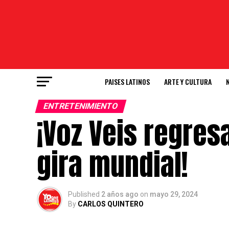
PAISES LATINOS
ARTE Y CULTURA
ENTRETENIMIENTO
¡Voz Veis regres
gira mundial!
Published
2 años ago
on
mayo 29, 2024
By
CARLOS QUINTERO