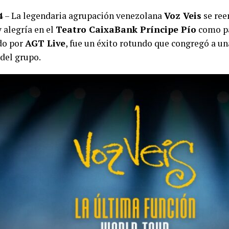
4
– La legendaria agrupación venezolana
Voz Veis
se ree
 alegría en el
Teatro CaixaBank Príncipe Pío
como pa
ido por
AGT Live
, fue un éxito rotundo que congregó a u
 del grupo.