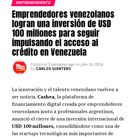
EMPRENDIMIENTO
Emprendedores venezolanos
Para ayudar a los nuevos emprendedores a aumentar sus
logran una inversión de USD
posibilidades de progreso a largo plazo, Wallet Hub
comparó 100 ciudades del país en 19 indicadores clave
100 millones para seguir
de viabilidad para que un negocio sea rentable, los
impulsando el acceso al
cuales abarcaron desde la tasa de supervivencia
crédito en Venezuela
empresarial a cinco años hasta los costos laborales y la
asequibilidad del espacio de oficina.
Published
2 semanas ago
on
julio 24, 2026
By
CARLOS QUINTERO
Debido a que hay ciudades que ofrecen más facilidades
que otras para iniciar un negocio, los investigadores
evaluaron también el entorno empresarial,
La innovación y el talento venezolano vuelven a
disponibilidad de capital humano, promedio semana de
ser noticia.
Cashea
, la plataforma de
trabajo, espacios de oficina y promedio Crecimiento en
financiamiento digital creada por emprendedores
el número de pequeñas empresas.
venezolanos junto a profesionales argentinos,
anunció el cierre de una inversión internacional de
Orlando encabeza la lista
USD 100 millones
, consolidándose como una de
las startups tecnológicas más importantes de