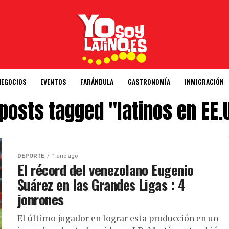
NEGOCIOS
EVENTOS
FARÁNDULA
GASTRONOMÍA
INMIGRACIÓN
 posts tagged "latinos en EE.
DEPORTE
1 año ago
El récord del venezolano Eugenio
Suárez en las Grandes Ligas : 4
jonrones
El último jugador en lograr esta producción en un