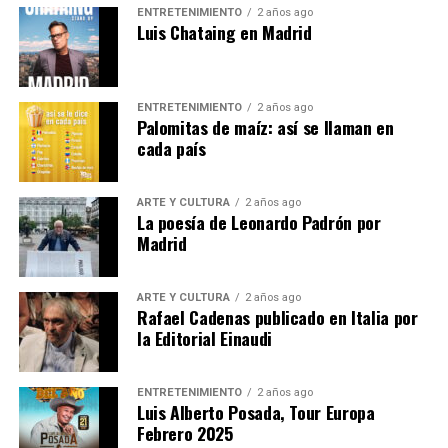
ENTRETENIMIENTO
2 años ago
momento en que estará
Luis Chataing en Madrid
acompañado por los escritores Karina Sáinz Borgo
y Juan Carlos Méndez Guédez,
quienes indagarán sobre los mecanismos de la
ENTRETENIMIENTO
2 años ago
escritura y la manera de entender la
Palomitas de maíz: así se llaman en
poesía que signa el trabajo del autor caraqueño.
cada país
Las entradas están agotadas.
ARTE Y CULTURA
2 años ago
La poesía de Leonardo Padrón por
Se puede seguir en :
Madrid
Presentación del libro «La difícil belleza de las
esquinas», de Leonardo Padrón
ARTE Y CULTURA
2 años ago
Rafael Cadenas publicado en Italia por
la Editorial Einaudi
Emisión en directo | Instituto Cervantes
Nota
ENTRETENIMIENTO
2 años ago
Luis Alberto Posada, Tour Europa
Febrero 2025
Post Views:
1.186