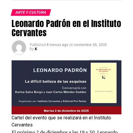
ARTE Y CULTURA
Leonardo Padrón en el Instituto
Cervantes
Participantes:
Published
8 meses ago
on
noviembre 30, 2025
By
K
Imagen: research.gate.net
Cartel del evento que se realizará en el Instituto
Carmen Ruiz Barrionuevo
, Catedrática de Literatura
Cervantes
Hispanoamericana en la Universidad de Salamanca, es
El próximo 2 de diciembre a las 19 y 30, Leonardo