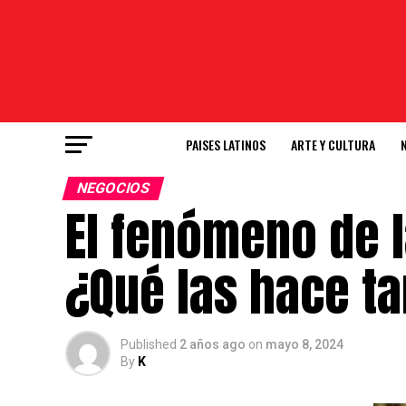
PAISES LATINOS
ARTE Y CULTURA
NEGOCIOS
El fenómeno de l
¿Qué las hace ta
Published
2 años ago
on
mayo 8, 2024
By
K