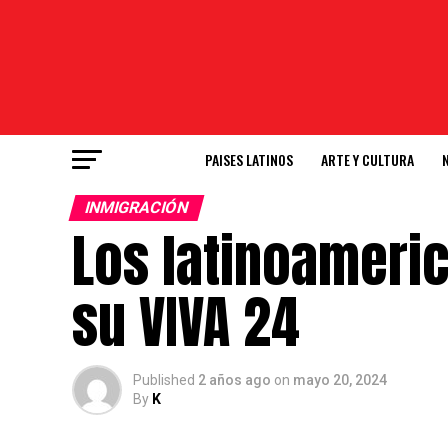
PAISES LATINOS
ARTE Y CULTURA
INMIGRACIÓN
Los latinoameri
su VIVA 24
Published
2 años ago
on
mayo 20, 2024
By
K