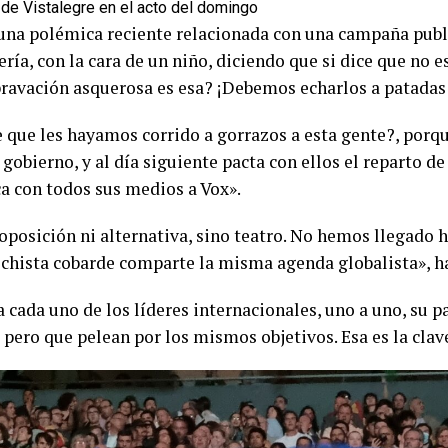
 de Vistalegre en el acto del domingo
a polémica reciente relacionada con una campaña publici
ría, con la cara de un niño, diciendo que si dice que no e
ravación asquerosa es esa? ¡Debemos echarlos a patadas!
e que les hayamos corrido a gorrazos a esta gente?, porq
 gobierno, y al día siguiente pacta con ellos el reparto de
ca con todos sus medios a Vox».
oposición ni alternativa, sino teatro. No hemos llegado h
rechista cobarde comparte la misma agenda globalista», h
a cada uno de los líderes internacionales, uno a uno, su p
pero que pelean por los mismos objetivos. Esa es la clave