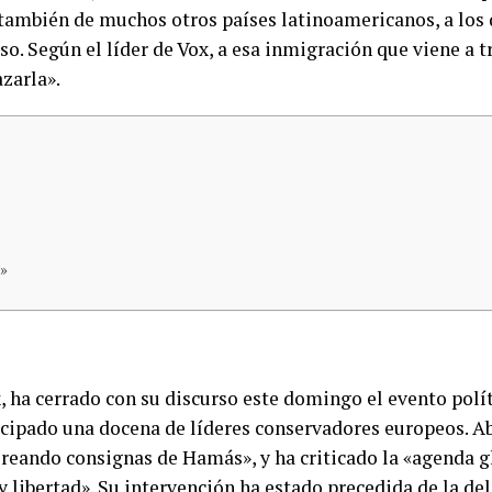
 también de muchos otros países latinoamericanos, a los
. Según el líder de Vox, a esa inmigración que viene a t
azarla».
!»
x, ha cerrado con su discurso este domingo el evento polí
icipado una docena de líderes conservadores europeos. A
reando consignas de Hamás», y ha criticado la «agenda g
hay libertad». Su intervención ha estado precedida de la de