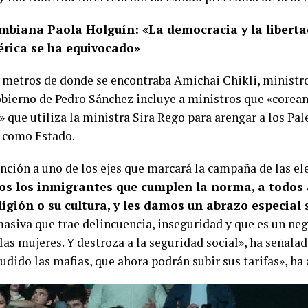
biana Paola Holguín: «La democracia y la liberta
érica se ha equivocado»
 metros de donde se encontraba Amichai Chikli, ministro
bierno de Pedro Sánchez incluye a ministros que «corean
» que utiliza la ministra Sira Rego para arengar a los Pal
l como Estado.
ión a uno de los ejes que marcará la campaña de las ele
s los inmigrantes que cumplen la norma, a todos a
igión o su cultura, y les damos un abrazo especial
masiva que trae delincuencia, inseguridad y que es un ne
las mujeres. Y destroza a la seguridad social», ha señala
udido las mafias, que ahora podrán subir sus tarifas», ha