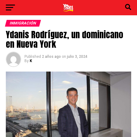
INMIGRACIÓN
Ydanis Rodríguez, un dominicano
en Nueva York
Published
2 años ago
on
julio 3, 2024
By
K