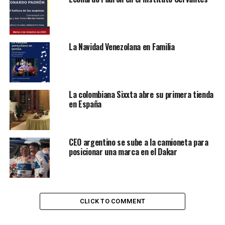
llegados, ejerciendo trabajos como taxista y preparador
de alimentos, mientras estudiaba en la universidad.
Se graduó del sistema de universidades públicas de la
La Navidad Venezolana en Familia
ciudad (CUNY), donde obtuvo una licenciatura y una
maestría. Desde entonces mostró su liderazgo,
impulsando un movimiento estudiantil para mantener
accesible la educación superior para los estratos
La colombiana Sixxta abre su primera tienda
en España
populares. Fue maestro en escuelas públicas de la ciudad
durante más de quince años y en esa función, co-fundó
dos escuelas para apoyar a inmigrantes
latinoamericanos recién llegados, en su transición al
CEO argentino se sube a la camioneta para
posicionar una marca en el Dakar
sistema educativo estadounidense.
Lea también:
Emprendedores latinos: un motor que
aporta más de $800.000 millones a la economía
CLICK TO COMMENT
Para la prensa es un rostro conocido, ya que desde el
2009 hasta el 2021 fue electo y reelecto concejal,