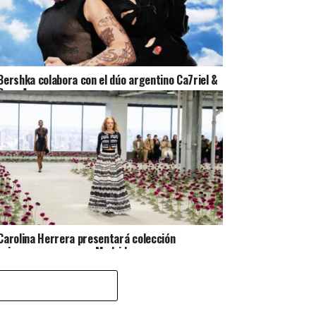
Bershka colabora con el dúo argentino Ca7riel &
Paco Amoroso
Carolina Herrera presentará colección
primavera-verano en Madrid