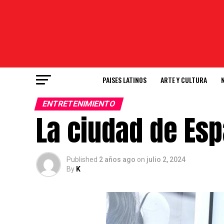
PAISES LATINOS
ARTE Y CULTURA
ENTRETENIMIENTO
La ciudad de Es
Published
2 años ago
on
julio 2, 2024
By
K