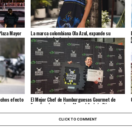
 Plaza Mayor
La marca colombiana Ola Azul, expande su
presencia al extranjero
nchos efecto
El Mejor Chef de Hamburguesas Gourmet de
España, el venezolano Manuel Andrés Pérez
CLICK TO COMMENT