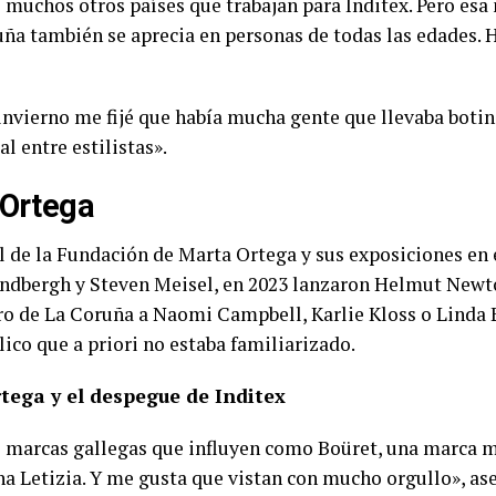
muchos otros países que trabajan para Inditex. Pero esa
uña también se aprecia en personas de todas las edades.
 invierno me fijé que había mucha gente que llevaba bot
l entre estilistas».
 Ortega
 de la Fundación de Marta Ortega y sus exposiciones en el
indbergh y Steven Meisel, en 2023 lanzaron Helmut Newto
tro de La Coruña a Naomi Campbell, Karlie Kloss o Linda
ico que a priori no estaba familiarizado.
tega y el despegue de Inditex
 marcas gallegas que influyen como Boüret, una marca más
na Letizia. Y me gusta que vistan con mucho orgullo», a