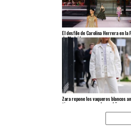
El desfile de Carolina Herrera en la
de Madrid
Zara repone los vaqueros blancos a
tipazo que aman madres e hijas