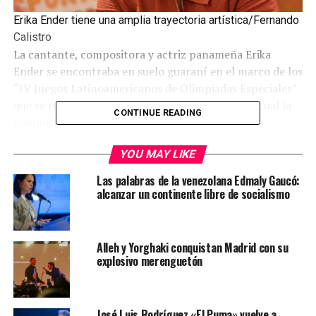
Erika Ender tiene una amplia trayectoria artística/Fernando
Calistro
La cantante, compositora y actriz panameña Erika
Ender se encontraba en suelo guaraní en el marco de los
“IV Juegos Latinoamericanos de Olimpiadas Especiales”
que se realizó el 12 de octubre en Asunción, del cual la
CONTINUE READING
compositora de Despacito junto a Luis Fonsi era
embajadora, por lo que nuestro medio accedió a una
YOU MAY LIKE
entrevista en exclusiva .
Las palabras de la venezolana Edmaly Gaucó:
La cantante panameña arribó al país para el evento
alcanzar un continente libre de socialismo
deportivo que se inició el viernes último, en la Nueva
Olla, en donde fue la encargada de entonar el himno
oficial de los juegos de los que es embajadora desde hace
Alleh y Yorghaki conquistan Madrid con su
8 años. En conversación con ÚH, la ganadora del
explosivo merenguetón
Grammy manifestó estar muy contenta, no solo por su
visita a nuestro país luego de varios años, sino que por
el propósito que la trae a nuestro terruño de la mano de
José Luis Rodríguez «El Puma» vuelve a