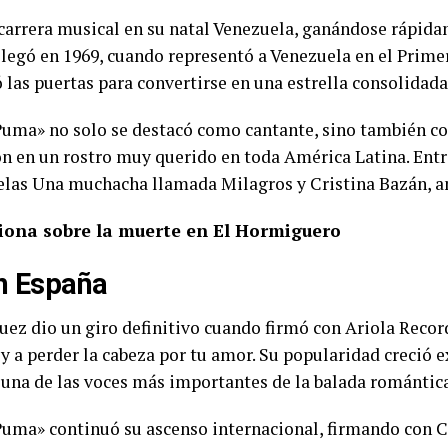
 carrera musical en su natal Venezuela, ganándose rápidam
llegó en 1969, cuando representó a Venezuela en el Primer
 las puertas para convertirse en una estrella consolidada
l Puma» no solo se destacó como cantante, sino también c
on en un rostro muy querido en toda América Latina. Entr
velas Una muchacha llamada Milagros y Cristina Bazán, a
xiona sobre la muerte en El Hormiguero
n España
guez dio un giro definitivo cuando firmó con Ariola Reco
 a perder la cabeza por tu amor. Su popularidad creció 
una de las voces más importantes de la balada romántica
l Puma» continuó su ascenso internacional, firmando con