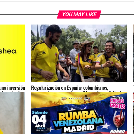
YOU MAY LIKE
na inversión
Regularización en España: colombianos,
ulsando el
marroquíes y venezolanos lideran las solicitudes
presentadas