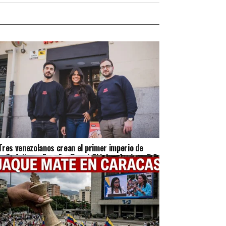
Tres venezolanos crean el primer imperio de
pollo frito en España: Roost Chicken factura 5,3
millones en Madrid