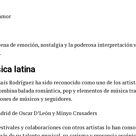
 amor
lena de emoción, nostalgia y la poderosa interpretación v
.
ica latina
 Luis Rodríguez ha sido reconocido como uno de los artist
 combina balada romántica, pop y elementos de música tr
iones de músicos y seguidores.
drid de Oscar D’León y Minyo Crusaders
estivales y colaboraciones con otros artistas lo han con
ás de su talento musical, su carisma y presencia escénic