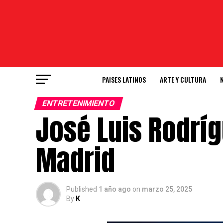
PAISES LATINOS
ARTE Y CULTURA
ENTRETENIMIENTO
José Luis Rodrí
Madrid
Published
1 año ago
on
marzo 25, 2025
By
K