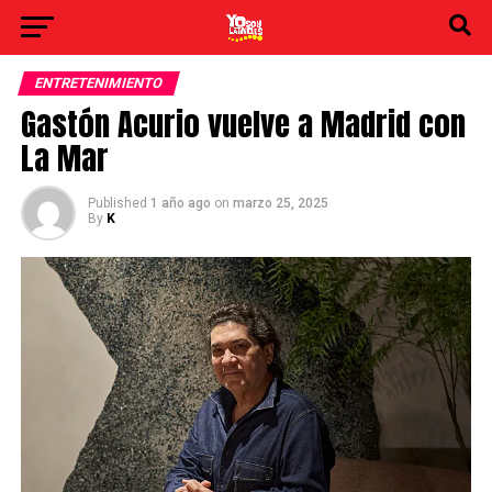
ENTRETENIMIENTO
Gastón Acurio vuelve a Madrid con
La Mar
Published
1 año ago
on
marzo 25, 2025
By
K