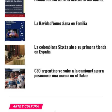
siguieron restaurantes en Chicago, Miami, Dubái, Doha y
más. «Diario El Comercio. Todos los derechos
reservados.»
La Navidad Venezolana en Familia
La Mar Madrid estará ubicada estratégicamente en
Avenida del General Perón, 36, muy cerca al
emblemático estadio Santiago Bernabeu.
La colombiana Sixxta abre su primera tienda
en España
CEO argentino se sube a la camioneta para
posicionar una marca en el Dakar
ARTE Y CULTURA