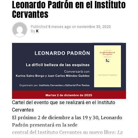
restaurante. Así nació Astrid y Gastón.
Leonardo Padrón en el Instituto
Cervantes
Published
8 meses ago
on
noviembre 30, 2025
By
K
Sabores que reflejaran la diversidad cultural, desde Los
Cartel del evento que se realizará en el Instituto
Andes hasta el Amazonas.
Cervantes
Foto: Astrid y Gaston
El próximo 2 de diciembre a las 19 y 30, Leonardo
Contenidos de la entrada
Padrón presentará en la sede
central del Instituto Cervantes su nuevo libro:
La