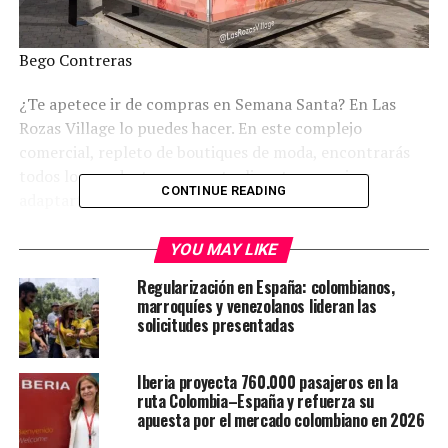
Bego Contreras
¿Te apetece ir de compras en Semana Santa? En Las
Rozas Village lo puedes hacer. En este complejo
comercial, repleto de boutiques de moda, encontrarás
todos los productos para actualizar tu armario y
CONTINUE READING
adaptarte a las nuevas tendencias
YOU MAY LIKE
Contenidos de la entrada
Regularización en España: colombianos,
marroquíes y venezolanos lideran las
Las compras en Las Rozas Village, el centro de todo
solicitudes presentadas
El arte, el compañero perfecto para tus compras
Semana Santa, tiempo de dulces
Iberia proyecta 760.000 pasajeros en la
ruta Colombia–España y refuerza su
Sacia tus ganas de dulce en Semana Santa con una
apuesta por el mercado colombiano en 2026
visita al Village.