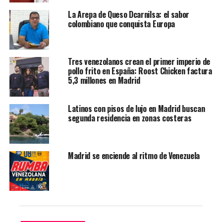
¿Qué compras necesitas? Te ayudan en tu búsqueda
La Arepa de Queso Dcarnilsa: el sabor
colombiano que conquista Europa
Las compras en Las Rozas
Village, el centro de todo
Tres venezolanos crean el primer imperio de
pollo frito en España: Roost Chicken factura
5,3 millones en Madrid
Las Rozas Village, un distinguido enclave comercial con
Latinos con pisos de lujo en Madrid buscan
boutiques de moda, ubicado en la calle Juan Ramón
segunda residencia en zonas costeras
Jiménez 3, en Las Rozas. Este lugar permite disfrutar
tanto de compras de marcas reconocidas como de otras
experiencias accesorias para hacer de tu visita algo
Madrid se enciende al ritmo de Venezuela
inolvidable. El centro cuenta con productos de 100
firmas nacionales e internacionales y un amplio
catálogo de artículos. Sin duda, el destino perfecto para
encontrar los complementos o la moda que necesitas.
A su vez, Las Rozas Village no es solo un espacio donde