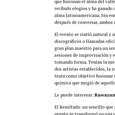
que fusionan el alma del val
recibido elogios y ha ganado 
alma latinoamericana. Sin emb
después de conversar, ambos c
El evento se sintió natural y
discográficos o llamadas ofic
gran plan maestro para un senc
sesiones de improvisación y el
tomando forma. Tenían la melo
dos artistas establecidos, la 
tenía como objetivo fusionar 
química que surgió de aquella
Le puede interesar:
Rawayana
El Resultado: un sencillo qu
pronto se transformó en una e