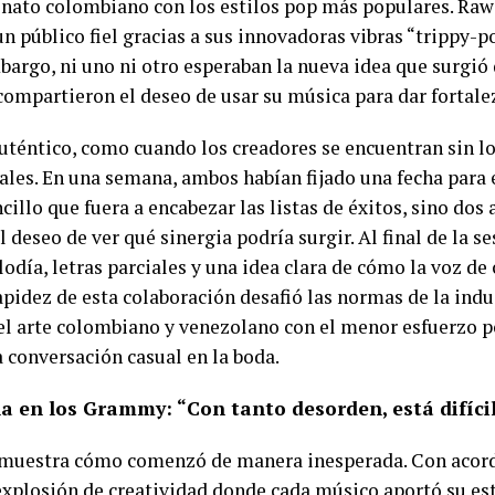
lenato colombiano con los estilos pop más populares. Ra
un público fiel gracias a sus innovadoras vibras “trippy-
argo, ni uno ni otro esperaban la nueva idea que surgió 
ompartieron el deseo de usar su música para dar fortalez
 auténtico, como cuando los creadores se encuentran sin l
iales. En una semana, ambos habían fijado una fecha para 
illo que fuera a encabezar las listas de éxitos, sino dos 
 deseo de ver qué sinergia podría surgir. Al final de la s
día, letras parciales y una idea clara de cómo la voz de 
rapidez de esta colaboración desafió las normas de la ind
el arte colombiano y venezolano con el menor esfuerzo po
 conversación casual en la boda.
 en los Grammy: “Con tanto desorden, está difíci
e muestra cómo comenzó de manera inesperada. Con acorde
xplosión de creatividad donde cada músico aportó su est