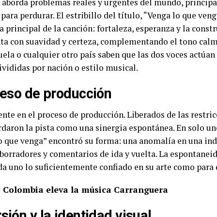
 aborda problemas reales y urgentes del mundo, principa
para perdurar. El estribillo del título, “Venga lo que ve
 principal de la canción: fortaleza, esperanza y la const
anta con suavidad y certeza, complementando el tono cal
uela o cualquier otro país saben que las dos voces actú
ivididas por nación o estilo musical.
ceso de producción
nte en el proceso de producción. Liberados de las restric
ordaron la pista como una sinergia espontánea. En solo un
lo que venga” encontró su forma: una anomalía en una i
borradores y comentarios de ida y vuelta. La espontanei
a uno lo suficientemente confiado en su arte como para 
e Colombia eleva la música Carranguera
sión y la identidad visual