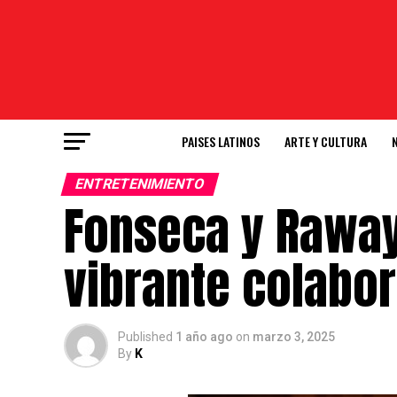
PAISES LATINOS
ARTE Y CULTURA
ENTRETENIMIENTO
Fonseca y Raway
vibrante colabo
Published
1 año ago
on
marzo 3, 2025
By
K