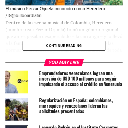
El músico Féizar Orjuela conocido como Heredero
/IG@billboardlatin
Dentro de la escena musical de Colombia, Heredero
(nombre real: Féizar Orjuela) tomó un género regional
que antes pasaba desapercibido ‒ la carranga ‒ y lo llevó
a la fama. Con su tema viral “Coqueta,” reescribió las
CONTINUE READING
normas de la industria y asombró a los fanáticos de toda
América Latina, llegando a tocar a oyentes globales.
YOU MAY LIKE
Contenidos de la entrada
Emprendedores venezolanos logran una
inversión de USD 100 millones para seguir
impulsando el acceso al crédito en Venezuela
Un hito en la Carranga
De Santander a las listas globales
Regularización en España: colombianos,
marroquíes y venezolanos lideran las
Transformando la tradición en éxitos modernos
solicitudes presentadas
Sueños de un Grammy para la Carranga
Leonardo Padrón en el Instituto Cervantes