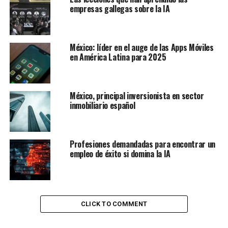
empresas gallegas sobre la IA
Según las estadísticas de Similarweb, ChatGPT, uno de
los chatbots más populares del mundo, logró 153
millones de visitas en el primer mes tras su lanzamiento
en noviembre de 2022, y alcanzó un máximo de 2,000
México: líder en el auge de las Apps Móviles
en América Latina para 2025
millones en abril de 2024.
Le puede interesar:
La industria alimentaria y la IA en
América Latina
México, principal inversionista en sector
inmobiliario español
Dado el rápido avance de la IA, Kaspersky ha realizado
un estudio a detalle para explorar los niveles actuales de
confianza en ella.
Profesiones demandadas para encontrar un
empleo de éxito si domina la IA
El estudio examina sus funciones, desde los puestos de
dirección en el lugar de trabajo hasta la ayuda en
decisiones importantes de la vida.
CLICK TO COMMENT
Un ámbito en el que la IA puede desempeñar un papel
activo es la educación. Casi la mitad de los mexicanos