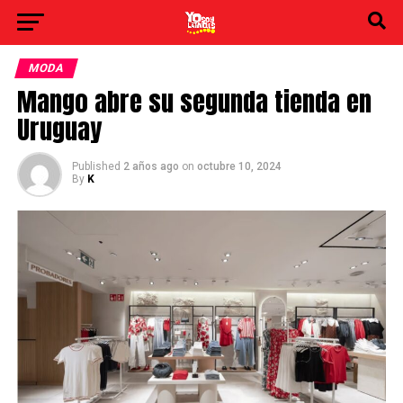
MODA
Mango abre su segunda tienda en
Uruguay
Published
2 años ago
on
octubre 10, 2024
By
K