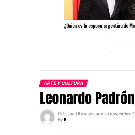
¿Quién es la esposa argentina de M
ARTE Y CULTURA
Leonardo Padrón 
Published
8 meses ago
on
noviembre 3
By
K