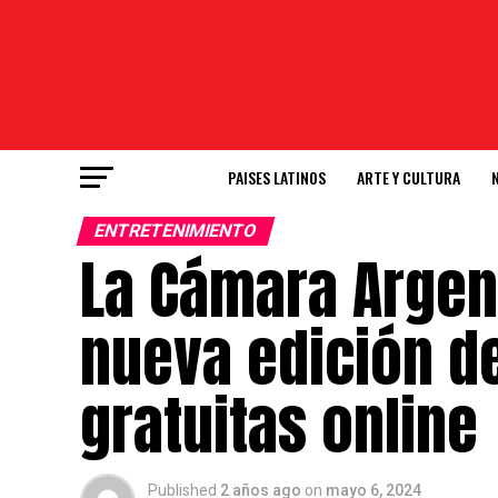
PAISES LATINOS
ARTE Y CULTURA
ENTRETENIMIENTO
La Cámara Argen
nueva edición d
gratuitas online
Published
2 años ago
on
mayo 6, 2024