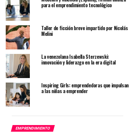
proyecto.
para el emprendimiento tecnológico
Le puede interesar:
Mejorar el cáncer gracias a la IA
ya es una realidad – Yo Soy Latino
Taller de ficción breve impartido por Nicolás
Melini
Para ello, se ha diseñado una aplicación llamada ‘La
mirada de Harry’ para adaptar el entorno educativo,
familiar y social, ofreciendo dos interfaces: una para
alumnos y otra para profesores y padres. Cuenta con
La venezolana Isabella Sterzewski:
innovación y liderazgo en la era digital
alertas emocionales para facilitar la interacción y
refuerzos educativos, así como alertas cognitivas para
organizar contenidos teóricos y ejercicios prácticos.
Aunque está pensada especialmente para alumnos con
Inspiring Girls: emprendedoras que impulsan
a las niñas a emprender
TEA, puede ser utilizada por toda la clase como una
herramienta inclusiva. Su diseño busca ser un estímulo
para la intervención con niños con capacidades
diferentes, apoyando tanto a padres como a maestros
en la mejora de la calidad educativa.
EMPRENDIMIENTO
En su fase inicial, la app se probará en un colegio con