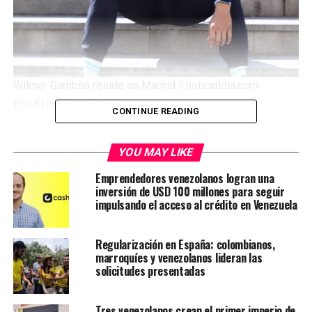
Wilmer Gamboa reside en Madrid / noticialdia.com
Por Ernestina García
CONTINUE READING
Wilmer Gamboa ha hecho campañas para la Cruz Roja, y
para algunas marcas de productos en Madrid. Aquí
YOU MAY LIKE
reside actualmente, y se está abriendo camino como
Emprendedores venezolanos logran una
actor.
inversión de USD 100 millones para seguir
impulsando el acceso al crédito en Venezuela
Le puede interesar:
Alberto Barrera Tyszka nominado
a los Premios Platino – Yo Soy Latino
Regularización en España: colombianos,
marroquíes y venezolanos lideran las
Gamboa ha participado en la serie de Netflix “Machos
solicitudes presentadas
Alfa”, y manifestó que está muy agradecido por la
oportunidad que le han brindado los directores de la
Tres venezolanos crean el primer imperio de
serie Alberto y Laura Caballero.