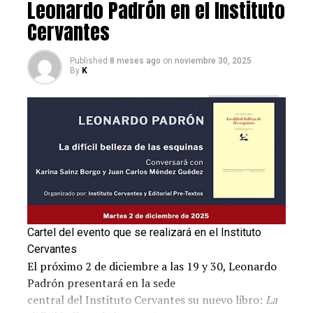
Leonardo Padrón en el Instituto
Por otra parte, matizó que “Machos Alfa” se ha
Cervantes
mantenido un par de semanas en el primer lugar de
reproducciones en Netflix.
Published
8 meses ago
on
noviembre 30, 2025
By
K
Cartel del evento que se realizará en el Instituto
Noticias al día
Cervantes
El próximo 2 de diciembre a las 19 y 30, Leonardo
Post Views:
960
Padrón presentará en la sede
central del Instituto Cervantes su nuevo libro:
La
RELATED TOPICS:
ACTORES VENEZOLANOS EN ESPAÑA